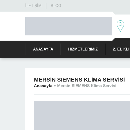
İLETIŞIM
BLOG
ANASAYFA
HIZMETLERIMIZ
2. EL KL
MERSIN SIEMENS KLIMA SERVISI
Anasayfa
»
Mersin SIEMENS Klima Servisi