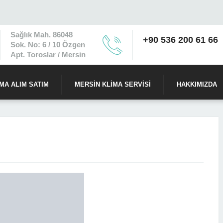
Sağlık Mah. 86048
+90 536 200 61 66
Sok. No: 6 / 10 Özgen
Apt. Toroslar / Mersin
IMA ALIM SATIM
MERSIN KLIMA SERVISI
HAKKIMIZDA